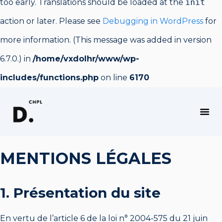
too early. Translations should be loaded at the
init
action or later. Please see
Debugging in WordPress
for
more information. (This message was added in version
6.7.0.) in
/home/vxdolhr/www/wp-
includes/functions.php
on line
6170
PRODUCTIVITÉ, PHILO & APPRENTISSAGE
MENTIONS LÉGALES
1. Présentation du site
En vertu de l’article 6 de la loi n° 2004-575 du 21 juin