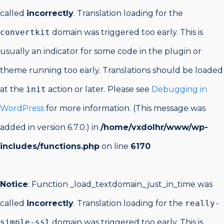
called
incorrectly
. Translation loading for the
convertkit
domain was triggered too early. This is
usually an indicator for some code in the plugin or
theme running too early. Translations should be loaded
at the
init
action or later. Please see
Debugging in
WordPress
for more information. (This message was
added in version 6.7.0.) in
/home/vxdolhr/www/wp-
includes/functions.php
on line
6170
Notice
: Function _load_textdomain_just_in_time was
called
incorrectly
. Translation loading for the
really-
simple-ssl
domain was triggered too early. This is