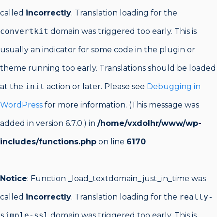
called
incorrectly
. Translation loading for the
convertkit
domain was triggered too early. This is
usually an indicator for some code in the plugin or
theme running too early. Translations should be loaded
at the
init
action or later. Please see
Debugging in
WordPress
for more information. (This message was
added in version 6.7.0.) in
/home/vxdolhr/www/wp-
includes/functions.php
on line
6170
Notice
: Function _load_textdomain_just_in_time was
called
incorrectly
. Translation loading for the
really-
simple-ssl
domain was triggered too early. This is