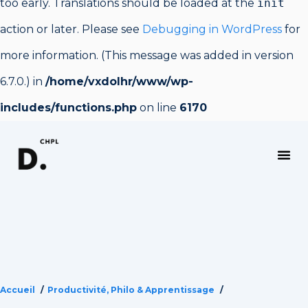
too early. Translations should be loaded at the
init
action or later. Please see
Debugging in WordPress
for
more information. (This message was added in version
6.7.0.) in
/home/vxdolhr/www/wp-
includes/functions.php
on line
6170
PRODUCTIVITÉ, PHILO & APPRENTISSAGE
Accueil
Productivité, Philo & Apprentissage