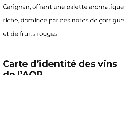
Carignan, offrant une palette aromatique
riche, dominée par des notes de garrigue
et de fruits rouges.
Carte d’identité des vins
de l’AOP
Vin Rouge AOP Côtes du Roussillon
Les Aspres
Le vin rouge des Aspres est connu pour sa
structure et son élégance, avec un élevage